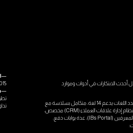
—
ا
 خلال أحدث الابتكارات في أدوات وموارد
015
—
م
تطو
في هذا المشروع، قمنا بتطوير موقع إلكتروني متعدد اللغات يدعم 14 لغة، متكامل بسلاسة مع
تدا
أنظمة العمليات الخلفية والامتثال. تتضمن المنصة نظام إدارة علاقات العملاء (CRM) مخصص،
غرفة المتداولين (Traders Room)، بوابة الشركاء المعرفين (IBs Portal)، عدة بوابات دفع،
.